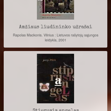
Amžiaus liudininko užrašai
Rapolas Mackonis. Vilnius : Lietuvos rašytojų sąjungos
leidykla, 2001
Stiprusis angelas