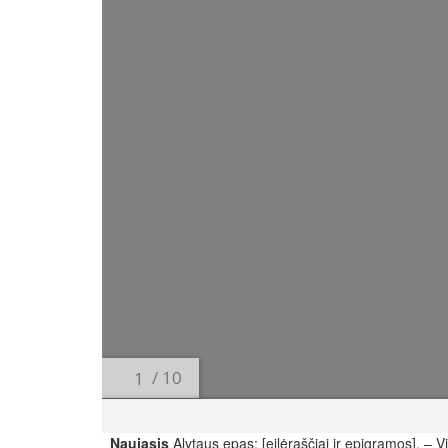
/ 10
Naujasis
Alytaus epas: [eilėraščiai ir epigramos]. – V