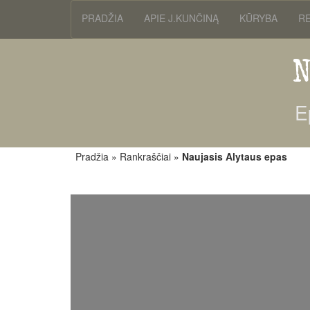
PRADŽIA
APIE J.KUNČINĄ
KŪRYBA
R
N
E
Pradžia
»
Rankraščiai
»
Naujasis Alytaus epas