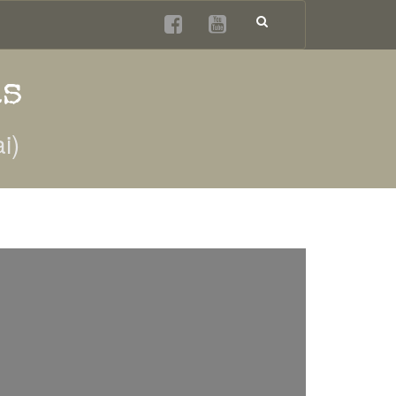
as
i)