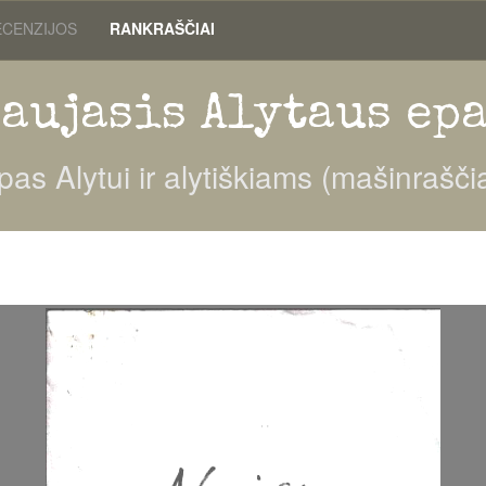
ECENZIJOS
RANKRAŠČIAI
aujasis Alytaus ep
pas Alytui ir alytiškiams (mašinraščia